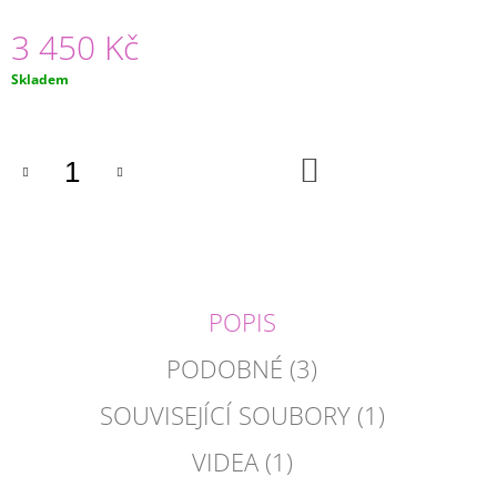
J
3 450 Kč
E
M
Měrná
E
Skladem
cena:
PLASTOVÉ
PÍSKOVIŠTĚ
DO
KRAB
KOŠÍKU
2
780
Kč
Původně:
2
899
Kč
POPIS
PODOBNÉ (3)
SOUVISEJÍCÍ SOUBORY (1)
VIDEA (1)