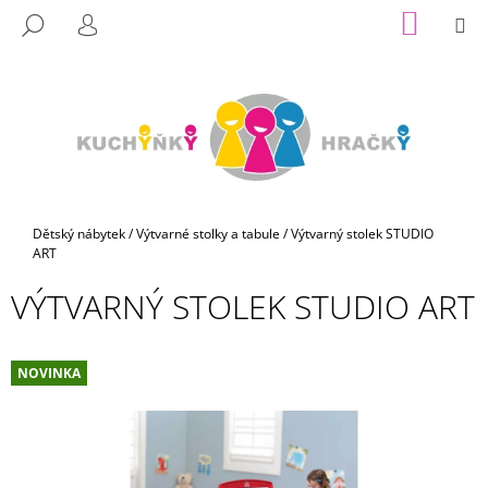
K
Přejít
NÁKUP
M
HLEDAT
na
KOŠÍK
O
PŘIHLÁŠENÍ
ZPĚT
ZPĚT
obsah
Š
Í
C
K
O
P
O
T
Domů
Dětský nábytek
/
Výtvarné stolky a tabule
/
Výtvarný stolek STUDIO
Ř
ART
E
VÝTVARNÝ STOLEK STUDIO ART
B
U
J
NOVINKA
E
T
E
N