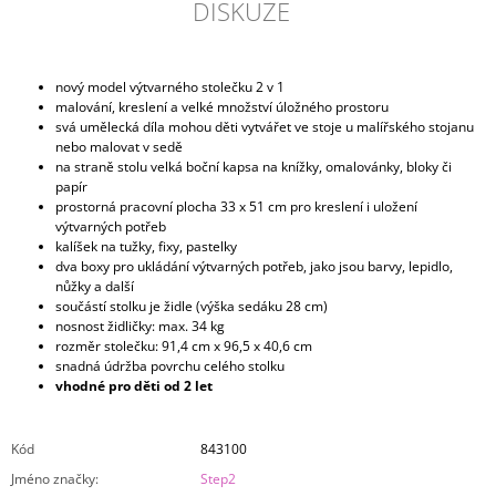
DISKUZE
nový model výtvarného stolečku 2 v 1
malování, kreslení a velké množství úložného prostoru
svá umělecká díla mohou děti vytvářet ve stoje u malířského stojanu
nebo malovat v sedě
na straně stolu velká boční kapsa na knížky, omalovánky, bloky či
papír
prostorná pracovní plocha 33 x 51 cm pro kreslení i uložení
výtvarných potřeb
kalíšek na tužky, fixy, pastelky
dva boxy pro ukládání výtvarných potřeb, jako jsou barvy, lepidlo,
nůžky a další
součástí stolku je židle (výška sedáku 28 cm)
nosnost židličky: max. 34 kg
rozměr stolečku: 91,4 cm x 96,5 x 40,6 cm
snadná údržba povrchu celého stolku
vhodné pro děti od 2 let
Kód
843100
Jméno značky
:
Step2