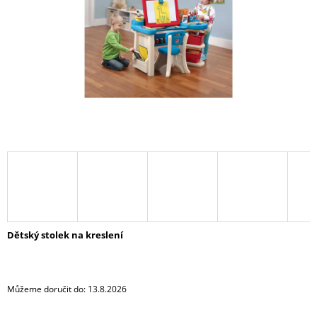
A
J
Í
T
?
HLEDAT
D
O
Dětský stolek na kreslení
P
O
R
U
Můžeme doručit do:
13.8.2026
Č
U