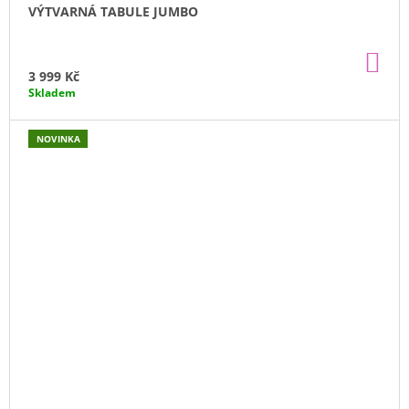
VÝTVARNÁ TABULE JUMBO
DO
KO
3 999 Kč
Skladem
NOVINKA