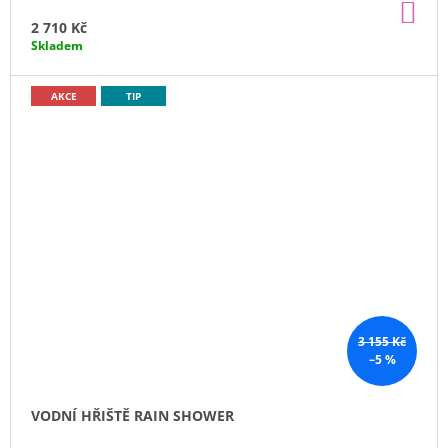
DO
KO
2 710 Kč
Skladem
AKCE
TIP
3 155 Kč
–5 %
VODNÍ HŘIŠTĚ RAIN SHOWER