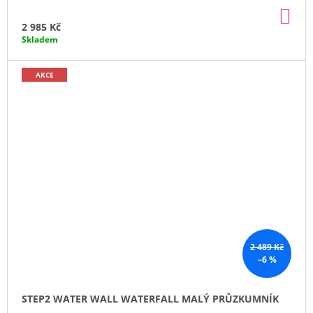
DO
KO
2 985 Kč
Skladem
AKCE
2 489 Kč
–6 %
STEP2 WATER WALL WATERFALL MALÝ PRŮZKUMNÍK