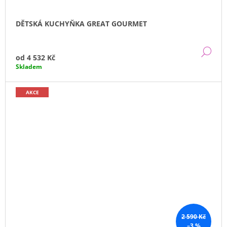
DĚTSKÁ KUCHYŇKA GREAT GOURMET
DE
od
4 532 Kč
Skladem
AKCE
2 590 Kč
–3 %