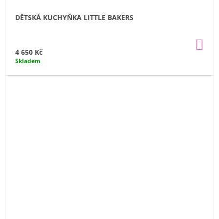
DĚTSKÁ KUCHYŇKA LITTLE BAKERS
DO
KO
4 650 Kč
Skladem