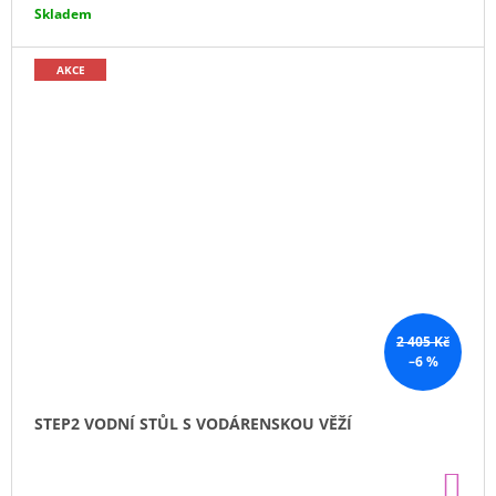
cena:
Skladem
AKCE
2 405 Kč
–6 %
STEP2 VODNÍ STŮL S VODÁRENSKOU VĚŽÍ
DO