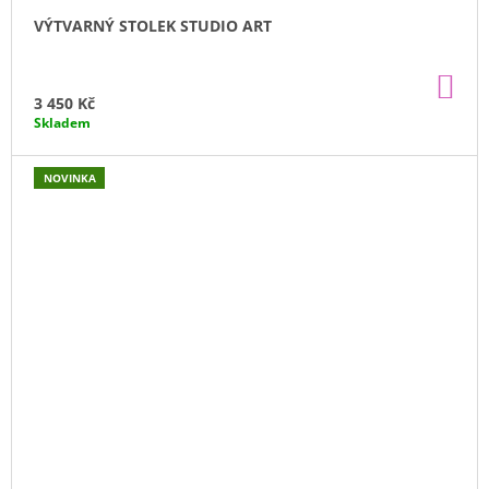
VÝTVARNÝ STOLEK STUDIO ART
DO
KO
3 450 Kč
Skladem
NOVINKA