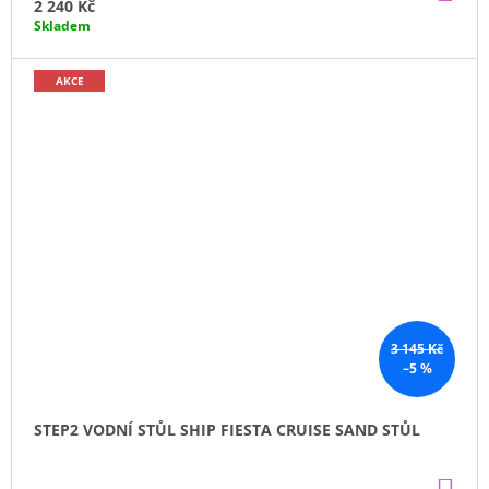
KO
2 240 Kč
Skladem
AKCE
3 145 Kč
–5 %
STEP2 VODNÍ STŮL SHIP FIESTA CRUISE SAND STŮL
DO