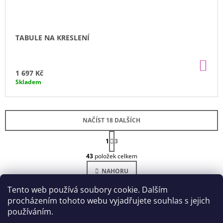
TABULE NA KRESLENÍ
DO
KO
1 697 Kč
Skladem
NAČÍST 18 DALŠÍCH
S
1
T
3
O
R
43
položek celkem
Á
V
N
L
NAHORU
K
Á
O
D
V
Tento web používá soubory cookie. Dalším
Á
A
procházením tohoto webu vyjadřujete souhlas s jejich
N
C
Í
používáním.
Í