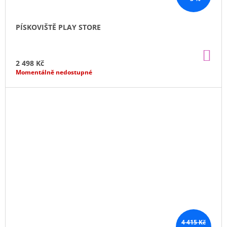
PÍSKOVIŠTĚ PLAY STORE
DO
KO
2 498 Kč
Momentálně nedostupné
4 415 Kč