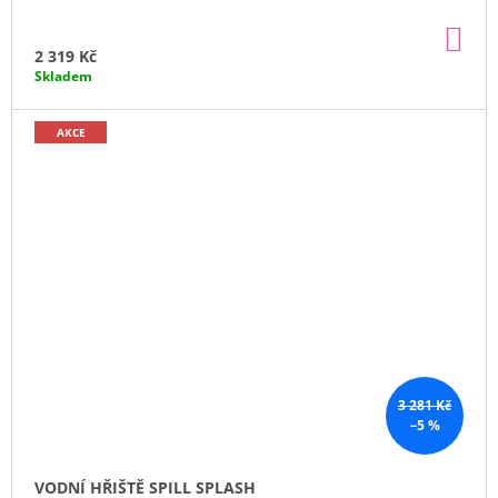
DO
KO
2 319 Kč
Skladem
AKCE
3 281 Kč
–5 %
VODNÍ HŘIŠTĚ SPILL SPLASH