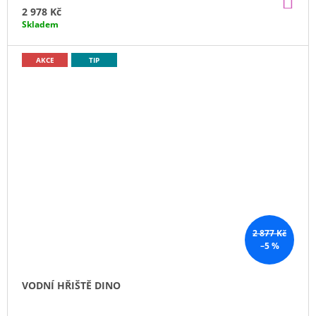
KO
2 978 Kč
Skladem
AKCE
TIP
2 877 Kč
–5 %
VODNÍ HŘIŠTĚ DINO