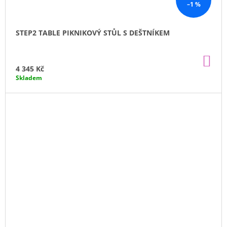
–1 %
STEP2 TABLE PIKNIKOVÝ STŮL S DEŠTNÍKEM
DO
KO
4 345 Kč
Skladem