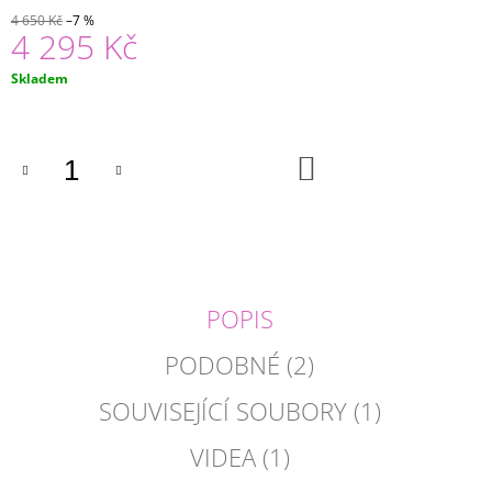
J
4 650 Kč
–7 %
4 295 Kč
E
M
Měrná
E
Skladem
cena:
DĚTSKÁ
KUCHYŇKA
DO
PARIS
KOŠÍKU
2
350
Kč
Původně:
3
215
Kč
POPIS
PODOBNÉ (2)
SOUVISEJÍCÍ SOUBORY (1)
VIDEA (1)