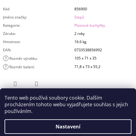
Kód
856900
Jméno značky
:
Step2
Kategorie
:
Plastové kuchyňky
Záruka
:
2 roky
Hmotnost
:
16.6 kg
EAN
:
0733538856992
?
105 x 71 x 35
Rozměr výrobku
:
?
71,8 x 73 x 55,2
Rozměr balení
:
ZEPTAT SE
SDÍLET
Tento web používá soubory cookie. Dalším
procházením tohoto webu vyjadřujete souhlas s jejich
používáním.
Nastavení