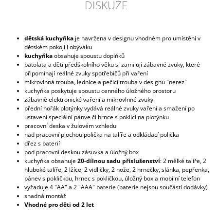
DISKUZE
dětská kuchyňka
je navržena v designu vhodném pro umístění v
dětském pokoji i obýváku
kuchyňka
obsahuje spoustu doplňků
batolata a děti předškolního věku si zamilují zábavné zvuky, které
připomínají reálné zvuky spotřebičů při vaření
mikrovlnná trouba, lednice a pečící trouba v designu "nerez"
kuchyňka poskytuje spoustu cenného úložného prostoru
zábavné elektronické vaření a mikrovlnné zvuky
přední hořák plotýnky vydává reálné zvuky vaření a smažení po
ustavení speciální pánve či hrnce s poklicí na plotýnku
pracovní deska v žulovém vzhledu
nad pracovní plochou polička na talíře a odkládací polička
dřez s baterií
pod pracovní deskou zásuvka a úložný box
kuchyňka obsahuje
20-dílnou sadu příslušenství
: 2 mělké talíře, 2
hluboké talíře, 2 lžíce, 2 vidličky, 2 nože, 2 hrnečky, slánka, pepřenka,
pánev s pokličkou, hrnec s pokličkou, úložný box a mobilní telefon
vyžaduje 4 "AA" a 2 "AAA" baterie (baterie nejsou součástí dodávky)
snadná montáž
Vhodné pro děti od 2 let