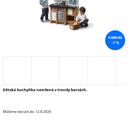
A
J
Í
T
?
4 650 Kč
–7 %
HLEDAT
D
Dětská kuchyňka navržená v trendy barvách.
O
P
O
R
Můžeme doručit do:
12.8.2026
U
Č
U