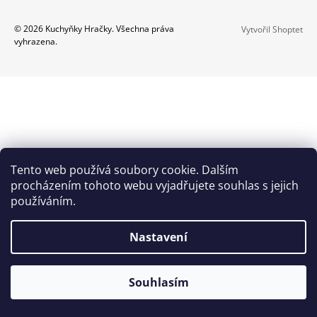
A
Z
© 2026 Kuchyňky Hračky. Všechna práva
Vytvořil Shoptet
J
vyhrazena.
Á
Í
P
T
A
?
T
Í
HLEDAT
Tento web používá soubory cookie. Dalším
procházením tohoto webu vyjadřujete souhlas s jejich
používáním.
D
O
Nastavení
P
O
R
Souhlasím
U
Č
U