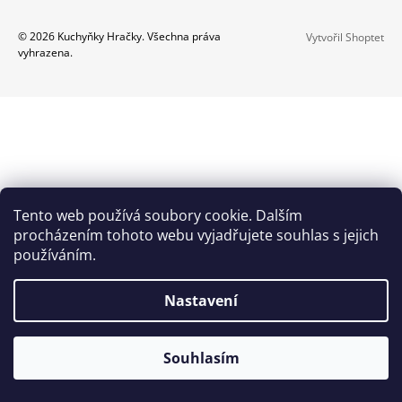
A
Z
© 2026 Kuchyňky Hračky. Všechna práva
Vytvořil Shoptet
J
vyhrazena.
Á
Í
P
T
A
?
T
Í
HLEDAT
Tento web používá soubory cookie. Dalším
procházením tohoto webu vyjadřujete souhlas s jejich
používáním.
D
O
Nastavení
P
O
R
Souhlasím
U
Č
U