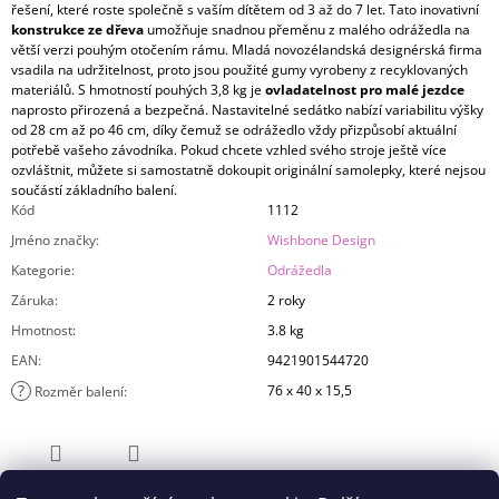
řešení, které roste společně s vaším dítětem od 3 až do 7 let. Tato inovativní
konstrukce ze dřeva
umožňuje snadnou přeměnu z malého odrážedla na
větší verzi pouhým otočením rámu. Mladá novozélandská designérská firma
vsadila na udržitelnost, proto jsou použité gumy vyrobeny z recyklovaných
materiálů. S hmotností pouhých 3,8 kg je
ovladatelnost pro malé jezdce
naprosto přirozená a bezpečná. Nastavitelné sedátko nabízí variabilitu výšky
od 28 cm až po 46 cm, díky čemuž se odrážedlo vždy přizpůsobí aktuální
potřebě vašeho závodníka. Pokud chcete vzhled svého stroje ještě více
ozvláštnit, můžete si samostatně dokoupit originální samolepky, které nejsou
součástí základního balení.
Kód
1112
Jméno značky
:
Wishbone Design
Kategorie
:
Odrážedla
Záruka
:
2 roky
Hmotnost
:
3.8 kg
EAN
:
9421901544720
?
76 x 40 x 15,5
Rozměr balení
:
ZEPTAT SE
SDÍLET