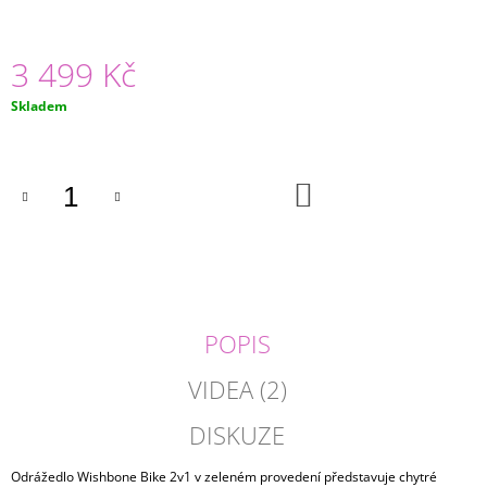
J
E
M
3 499 Kč
E
Měrná
Skladem
cena:
VÝTVARNÁ
DÍLNA
2
DO
785
KOŠÍKU
Kč
Původně:
2
931
Kč
POPIS
VIDEA (2)
DISKUZE
Odrážedlo Wishbone Bike 2v1 v zeleném provedení představuje chytré