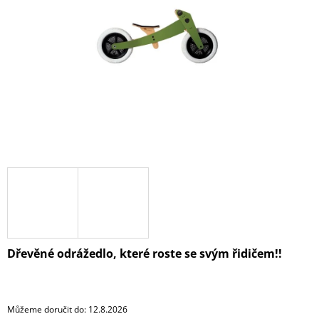
A
J
Í
T
?
HLEDAT
D
O
P
Dřevěné odrážedlo, které roste se svým řidičem!!
O
R
U
Č
Můžeme doručit do:
12.8.2026
U