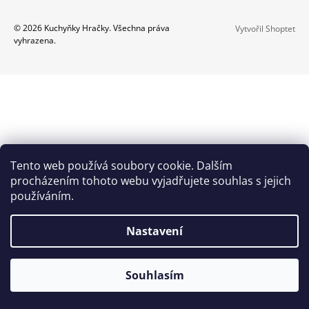
A
Z
© 2026 Kuchyňky Hračky. Všechna práva
Vytvořil Shoptet
J
vyhrazena.
Á
Í
P
T
A
?
T
Í
HLEDAT
Tento web používá soubory cookie. Dalším
procházením tohoto webu vyjadřujete souhlas s jejich
používáním.
D
O
Nastavení
P
O
R
Souhlasím
U
Č
U