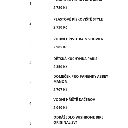
2 780 Kč
PLASTOVÉ PÍSKOVIŠTĚ STYLE
2 730 Kč
VODNÍ HŘIŠTĚ RAIN SHOWER
2 985 Kč
DĚTSKÁ KUCHYŇKA PARIS
2 350 Kč
DOMEČEK PRO PANENKY ABBEY
MANOR
2 707 Kč
VODNÍ HŘIŠTĚ KAČEROV
2 040 Kč
ODRÁŽEDLO WISHBONE BIKE
ORIGINAL 3V1