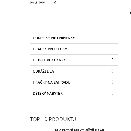
S
FACEBOOK
2 780 Kč
T
Původně:
2 899 Kč
R
A
N
K
Přeskočit
N
DOMEČKY PRO PANENKY
A
kategorie
Í
T
HRAČKY PRO KLUKY
E
P
G
A
DĚTSKÉ KUCHYŇKY
O
N
R
ODRÁŽEDLA
I
E
E
L
HRAČKY NA ZAHRADU
DĚTSKÝ NÁBYTEK
TOP 10 PRODUKTŮ
PLASTOVÉ PÍSKOVIŠTĚ KRAB