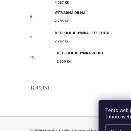
4 067 Kč
VÝTVARNÁ DÍLNA
2 785 Kč
DĚTSKÁ KUCHYŇKA LETŚ COOK
2 282 Kč
DĚTSKÁ KUCHYŇKA RETRO
2 850 Kč
TOPLIST
Tento web 
tohoto webu
© 2026 Kuchyňky Hračky. Všechna práva vyhrazena.