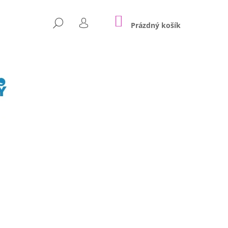
NÁKUPNÍ
HLEDAT
KOŠÍK
Prázdný košík
PŘIHLÁŠENÍ
Následující
RAIN SHOWER