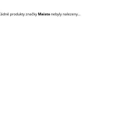
2 730 Kč
2 985 Kč
Původně:
2 890 Kč
Původně:
3 155
Žádné produkty značky
Maisto
nebyly nalezeny...