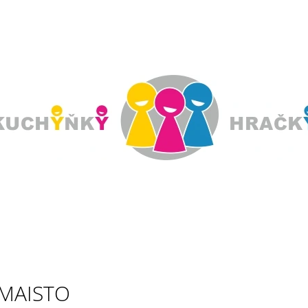
CO POTŘEBUJETE NAJÍT?
HLEDAT
DOPORUČUJEME
MAISTO
PLASTOVÉ PÍSKOVIŠTĚ STYLE
VODNÍ HŘIŠTĚ 