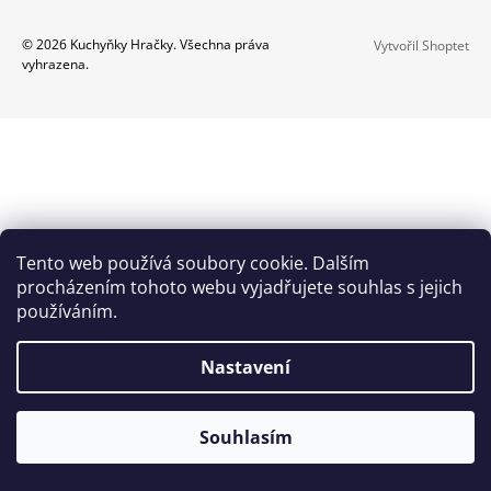
A
Z
© 2026 Kuchyňky Hračky. Všechna práva
Vytvořil Shoptet
J
vyhrazena.
Á
Í
P
T
A
?
T
Í
HLEDAT
Tento web používá soubory cookie. Dalším
procházením tohoto webu vyjadřujete souhlas s jejich
používáním.
D
O
Nastavení
P
O
R
Souhlasím
U
Č
U