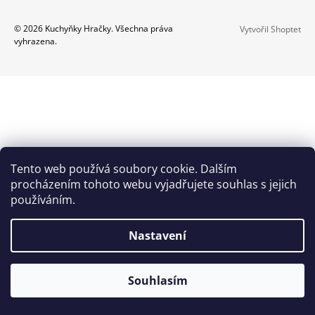
A
Z
© 2026 Kuchyňky Hračky. Všechna práva
Vytvořil Shoptet
J
vyhrazena.
Á
Í
P
T
A
?
T
Í
HLEDAT
Tento web používá soubory cookie. Dalším
procházením tohoto webu vyjadřujete souhlas s jejich
používáním.
D
O
Nastavení
P
O
R
Souhlasím
U
Č
U