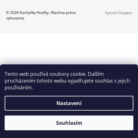
A
Z
© 2026 Kuchyňky Hračky. Všechna práva
Vytvořil Shoptet
J
vyhrazena.
Á
Í
P
T
A
?
T
Í
HLEDAT
Tento web používá soubory cookie. Dalším
procházením tohoto webu vyjadřujete souhlas s jejich
používáním.
D
O
Nastavení
P
O
R
Souhlasím
U
Č
U