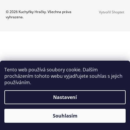
A
Z
© 2026 Kuchyňky Hračky. Všechna práva
Vytvořil Shoptet
J
vyhrazena.
Á
Í
P
T
A
?
T
Í
HLEDAT
Tento web používá soubory cookie. Dalším
procházením tohoto webu vyjadřujete souhlas s jejich
používáním.
D
O
Nastavení
P
O
R
Souhlasím
U
Č
U